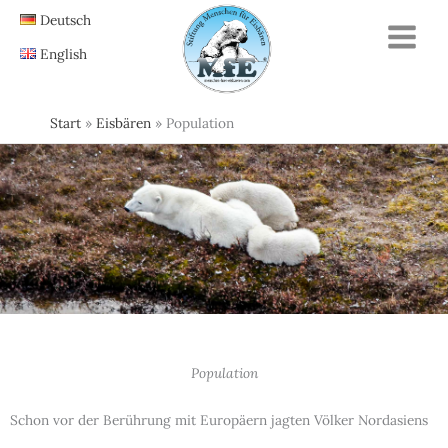
Zum
Deutsch
Inhalt
English
springen
Start
Eisbären
Population
Population
Schon vor der Berührung mit Europäern jagten Völker Nordasiens